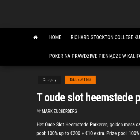
Skip
to
the
content
HOME
RICHARD STOCKTON COLLEGE K
POKER NA PRAWDZIWE PIENIĄDZE W KALIFO
Category
Dibblee21165
T oude slot heemstede 
By
MARK ZUCKERBERG
Het Oude Slot Heemstede Parkeren, golden mesa cas
pool: 100% up to €200 + €10 extra. Prize pool: 100%