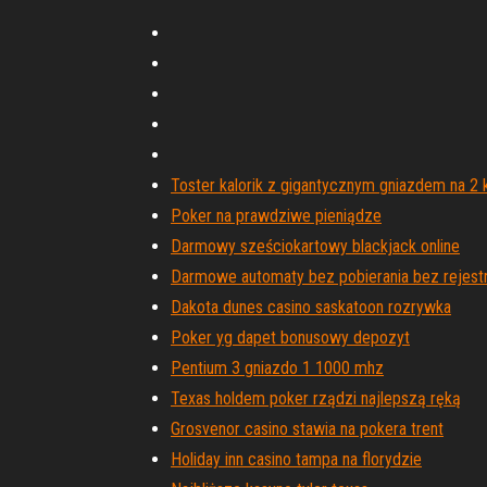
Toster kalorik z gigantycznym gniazdem na 2 
Poker na prawdziwe pieniądze
Darmowy sześciokartowy blackjack online
Darmowe automaty bez pobierania bez rejestr
Dakota dunes casino saskatoon rozrywka
Poker yg dapet bonusowy depozyt
Pentium 3 gniazdo 1 1000 mhz
Texas holdem poker rządzi najlepszą ręką
Grosvenor casino stawia na pokera trent
Holiday inn casino tampa na florydzie