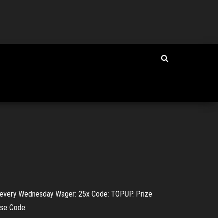
. every Wednesday Wager: 25x Code: TOPUP. Prize
Use Code: