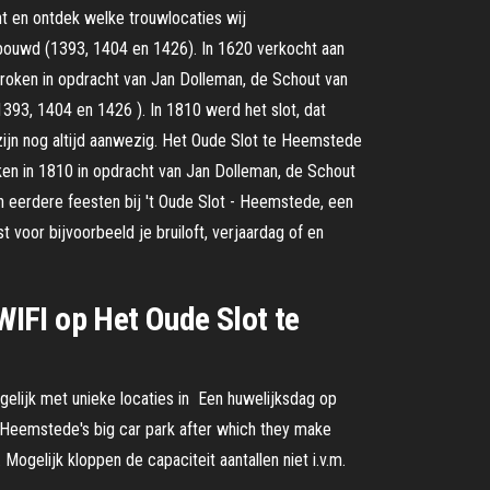
 en ontdek welke trouwlocaties wij
rbouwd (1393, 1404 en 1426). In 1620 verkocht aan
broken in opdracht van Jan Dolleman, de Schout van
3, 1404 en 1426 ). In 1810 werd het slot, dat
zijn nog altijd aanwezig. Het Oude Slot te Heemstede
ken in 1810 in opdracht van Jan Dolleman, de Schout
n eerdere feesten bij 't Oude Slot - Heemstede, een
 voor bijvoorbeeld je bruiloft, verjaardag of en
WIFI op Het Oude Slot te
gelijk met unieke locaties in Een huwelijksdag op
 Heemstede's big car park after which they make
ogelijk kloppen de capaciteit aantallen niet i.v.m.