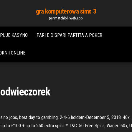
gra komputerowa sims 3
parimatchlolj.web.app
UPUJE KASYNO
PARI E DISPARI PARTITA A POKER
RNII ONLINE
podwieczorek
ino jobs, best day to gambling, 2-4-6 holdem-December 5, 2018. 40x
 up to £100 + up to 250 extra spins * T&C. 50 Free Spins; Wager: 60x; 