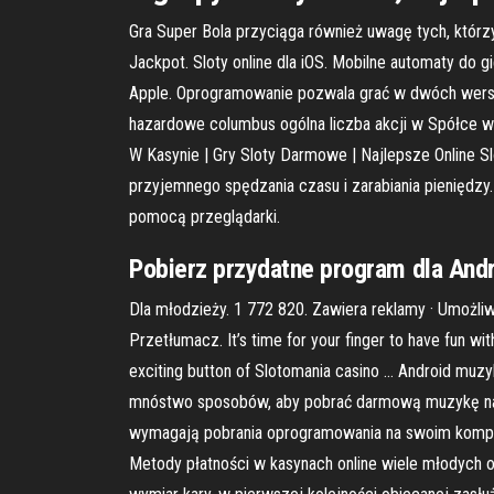
Gra Super Bola przyciąga również uwagę tych, któr
Jackpot. Sloty online dla iOS. Mobilne automaty do
Apple. Oprogramowanie pozwala grać w dwóch wersja
hazardowe columbus ogólna liczba akcji w Spółce w
W Kasynie | Gry Sloty Darmowe | Najlepsze Online Sl
przyjemnego spędzania czasu i zarabiania pieniędzy.
pomocą przeglądarki.
Pobierz przydatne program dla Andr
Dla młodzieży. 1 772 820. Zawiera reklamy · Umożliw
Przetłumacz. It’s time for your finger to have fun wit
exciting button of Slotomania casino … Android muz
mnóstwo sposobów, aby pobrać darmową muzykę na ur
wymagają pobrania oprogramowania na swoim kompu
Metody płatności w kasynach online wiele młodych 