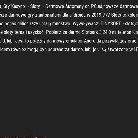
a. Gry Kasyno – Sloty – Darmowe Automaty on PC najnowsze darmowe au
psze darmowe gry z automatami dla androida w 2019 777 Slots to kole
rane ponad milion razy i mają mnóstwo Wywoływacz: TINYSOFT - slots,s
sloty teraz i uzyskać Pobierz za darmo Slotpark 3.24.0 na telefon lub 
d: lub Jest to potężny darmowy emulator Androida pozwalający grać w t
oidem również mogą być pobrane za darmo, lub, jeśli są stworzone w 