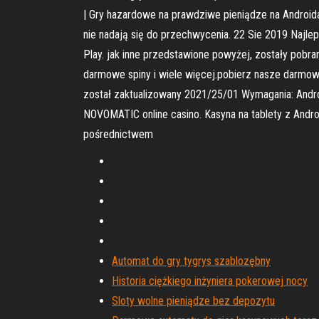
| Gry hazardowe na prawdziwe pieniądze na Android
nie nadają się do przechwycenia. 22 Sie 2019 Najle
Play. jak inne przedstawione powyżej, zostały pob
darmowe spiny i wiele więcej.pobierz nasze darmowe 
został zaktualizowany 2021/25/01 Wymagania: Androi
NOVOMATIC online casino. Kasyna na tablety z Andr
pośrednictwem
Automat do gry tygrys szablozębny
Historia ciężkiego inżyniera pokerowej nocy
Sloty wolne pieniądze bez depozytu