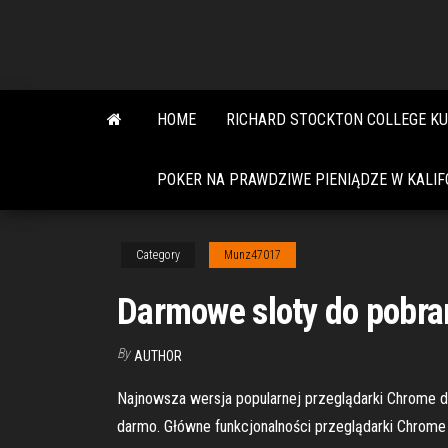
Skip
to
the
content
HOME
RICHARD STOCKTON COLLEGE K
POKER NA PRAWDZIWE PIENIĄDZE W KALIFO
Category
Munz47017
Darmowe sloty do pobran
By
AUTHOR
Najnowsza wersja popularnej przeglądarki Chrome d
darmo. Główne funkcjonalności przeglądarki Chrome 