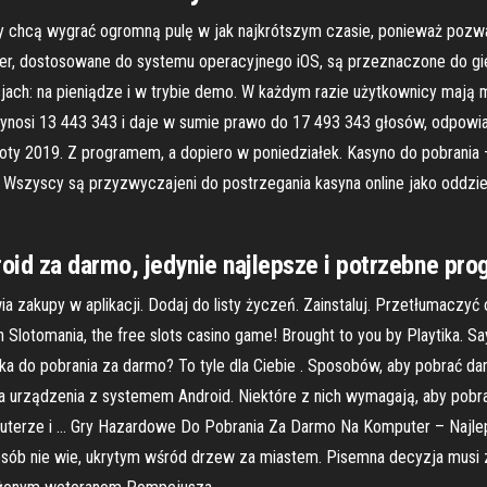
zy chcą wygrać ogromną pulę w jak najkrótszym czasie, ponieważ pozwa
 gier, dostosowane do systemu operacyjnego iOS, są przeznaczone do gi
ch: na pieniądze i w trybie demo. W każdym razie użytkownicy mają m
ynosi 13 443 343 i daje w sumie prawo do 17 493 343 głosów, odpowi
oty 2019. Z programem, a dopiero w poniedziałek. Kasyno do pobrania –
 Wszyscy są przyzwyczajeni do postrzegania kasyna online jako oddzieln
oid za darmo, jedynie najlepsze i potrzebne pro
ia zakupy w aplikacji. Dodaj do listy życzeń. Zainstaluj. Przetłumaczyć
h Slotomania, the free slots casino game! Brought to you by Playtika. Say
yka do pobrania za darmo? To tyle dla Ciebie . Sposobów, aby pobrać d
ządzenia z systemem Android. Niektóre z nich wymagają, aby pobrać a
terze i … Gry Hazardowe Do Pobrania Za Darmo Na Komputer – Najle
osób nie wie, ukrytym wśród drzew za miastem. Pisemna decyzja musi 