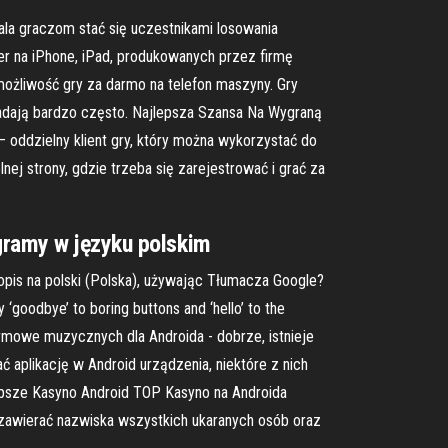
la graczom stać się uczestnikami losowania
er na iPhone, iPad, produkowanych przez firmę
ożliwość gry za darmo na telefon maszyny. Gry
adają bardzo często. Najlepsza Szansa Na Wygraną
 oddzielny klient gry, który można wykorzystać do
ej strony, gdzie trzeba się zarejestrować i grać za
gramy w języku polskim
 opis na polski (Polska), używając Tłumacza Google?
 ‘goodbye’ to boring buttons and ‘hello’ to the
armowe muzycznych dla Androida - dobrze, istnieje
plikację w Android urządzenia, niektóre z nich
psze Kasyno Android TOP Kasyno na Androida
zawierać nazwiska wszystkich ukaranych osób oraz