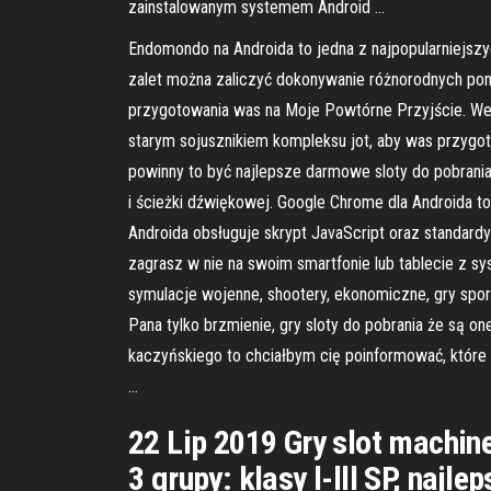
zainstalowanym systemem Android …
Endomondo na Androida to jedna z najpopularniejszyc
zalet można zaliczyć dokonywanie różnorodnych po
przygotowania was na Moje Powtórne Przyjście. Wedł
starym sojusznikiem kompleksu jot, aby was przygot
powinny to być najlepsze darmowe sloty do pobrania
i ścieżki dźwiękowej. Google Chrome dla Androida to
Androida obsługuje skrypt JavaScript oraz standard
zagrasz w nie na swoim smartfonie lub tablecie z 
symulacje wojenne, shootery, ekonomiczne, gry spor
Pana tylko brzmienie, gry sloty do pobrania że są o
kaczyńskiego to chciałbym cię poinformować, które w
…
22 Lip 2019 Gry slot machine
3 grupy: klasy l-lll SP, najl