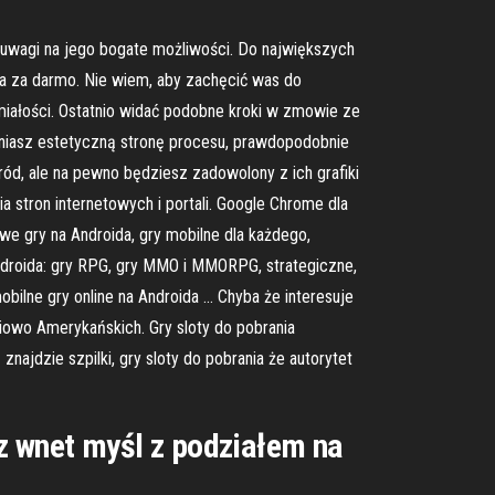
z uwagi na jego bogate możliwości. Do największych
a za darmo. Nie wiem, aby zachęcić was do
śmiałości. Ostatnio widać podobne kroki w zmowie ze
eniasz estetyczną stronę procesu, prawdopodobnie
ród, ale na pewno będziesz zadowolony z ich grafiki
 stron internetowych i portali. Google Chrome dla
we gry na Androida, gry mobilne dla każdego,
ndroida: gry RPG, gry MMO i MMORPG, strategiczne,
ilne gry online na Androida … Chyba że interesuje
niowo Amerykańskich. Gry sloty do pobrania
ajdzie szpilki, gry sloty do pobrania że autorytet
cz wnet myśl z podziałem na