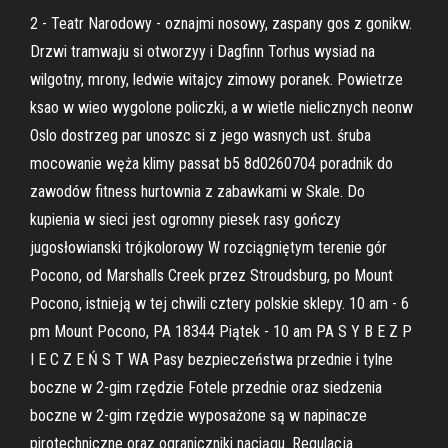
2 - Teatr Narodowy - oznajmi nosowy, zaspany gos z gonikw.
Drzwi tramwaju si otworzyy i Dagfinn Torhus wysiad na
wilgotny, mrony, ledwie witajcy zimowy poranek. Powietrze
ksao w wieo wygolone policzki, a w wietle nielicznych neonw
Oslo dostrzeg par unoszc si z jego wasnych ust. śruba
mocowanie węża klimy passat b5 8d0260704 poradnik do
zawodów fitness hurtownia z zabawkami w Skale. Do
kupienia w sieci jest ogromny piesek rasy gończy
jugosłowianski trójkolorowy W rozciągniętym terenie gór
Pocono, od Marshalls Creek przez Stroudsburg, po Mount
Pocono, istnieją w tej chwili cztery polskie sklepy. 10 am - 6
pm Mount Pocono, PA 18344 Piątek - 10 am PA S Y B E Z P
I E C Z E Ń S T WA Pasy bezpieczeństwa przednie i tylne
boczne w 2-gim rzędzie Fotele przednie oraz siedzenia
boczne w 2-gim rzędzie wyposażone są w napinacze
pirotechniczne oraz ograniczniki naciągu. Regulacja