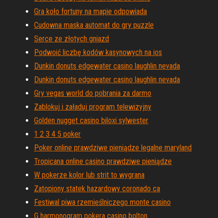
Gra koło fortuny na mapie odpowiada
Cudowna maska ​​automat do gry puzzle
Serce ze złotych gniazd
Podwoić liczbę kodów kasynowych na ios
Dunkin donuts edgewater casino laughlin nevada
Dunkin donuts edgewater casino laughlin nevada
Gry vegas world do pobrania za darmo
Zablokuj i załaduj program telewizyjny
Golden nugget casino biloxi sylwester
1 2 3 4 5 poker
Poker online prawdziwe pieniądze legalne maryland
Tropicana online casino prawdziwe pieniądze
W pokerze kolor lub strit to wygrana
Zatopiony statek hazardowy coronado ca
Festiwal piwa rzemieślniczego monte casino
G harmonogram pokera casino bolton