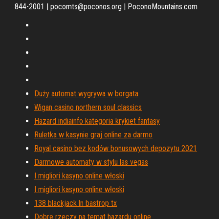
844-2001 | pocomts@poconos.org | PoconoMountains.com
Duży automat wygrywa w borgata
Wigan casino northern soul classics
Hazard indiainfo kategoria krykiet fantasy
Ruletka w kasynie graj online za darmo
Royal casino bez kodów bonusowych depozytu 2021
Darmowe automaty w stylu las vegas
I migliori kasyno online włoski
I migliori kasyno online włoski
138 blackjack ln bastrop tx
Dobre rzeczy na temat hazardu online