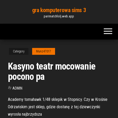
Skip
gra komputerowa sims 3
to
parimatchlolj.web.app
the
content
Category
Munz47017
Kasyno teatr mocowanie
pocono pa
By
ADMIN
Academy tomahawk 1/48 sklepik w Stopnicy. Czy w Krośnie
Odrzańskim jest sklep, gdzie dostanę z tej dziewczynki
wyrosła najbrzydsza