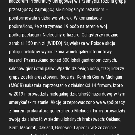
nadzorem Prokuratury Okręgowej w Przemyślu, rozbiła grupę
przestępczą zajmującą się nielegalnym hazardem –
poinformowała służba we wtorek. W komunikacie
podkreślono, że zatrzymano 19 osób na terenie woj.
podkarpackiego i Nielegalny e-hazard. Gangsterzy rocznie
zarabiali 150 mln zł [WIDEO] Największa w Polsce akcja
policji i celników wymierzona w nielegalny internetowy
hazard. Przeszukano ponad 800 lokali gastronomicznych,
salonów gier i stali paliw. Wpadło dziewięć osób, trzej liderzy
grupy zostali aresztowani. Rada ds. Kontroli Gier w Michigan
(MGCB) nakazała zaprzestanie działalności 14 firmom, które
w 2019 r. prowadziły nielegalną działalność hazardową w tym
amerykańskim stanie. Akcję przeprowadzono we współpracy
z biurem prokuratora generalnego Michigan. Firmy prowadziły
swoją działalność w siedmiu lokalnych hrabstwach: Oakland,
Kent, Macomb, Oakland, Genesee, Lapeer i w Szczecinie