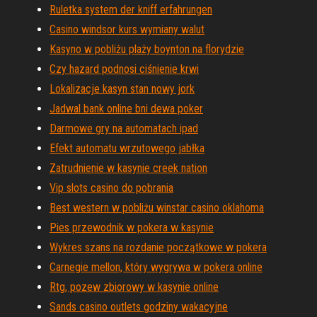
Ruletka system der kniff erfahrungen
Casino windsor kurs wymiany walut
Kasyno w pobliżu plaży boynton na florydzie
Czy hazard podnosi ciśnienie krwi
Lokalizacje kasyn stan nowy jork
Jadwal bank online bni dewa poker
Darmowe gry na automatach ipad
Efekt automatu wrzutowego jabłka
Zatrudnienie w kasynie creek nation
Vip slots casino do pobrania
Best western w pobliżu winstar casino oklahoma
Pies przewodnik w pokera w kasynie
Wykres szans na rozdanie początkowe w pokera
Carnegie mellon, który wygrywa w pokera online
Rtg, pozew zbiorowy w kasynie online
Sands casino outlets godziny wakacyjne