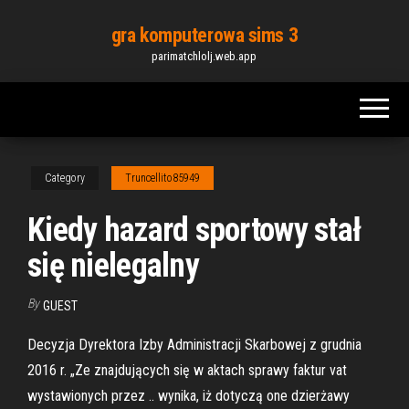
Skip
gra komputerowa sims 3
to
parimatchlolj.web.app
the
content
Category
Truncellito85949
Kiedy hazard sportowy stał
się nielegalny
By
GUEST
Decyzja Dyrektora Izby Administracji Skarbowej z grudnia
2016 r. „Ze znajdujących się w aktach sprawy faktur vat
wystawionych przez .. wynika, iż dotyczą one dzierżawy