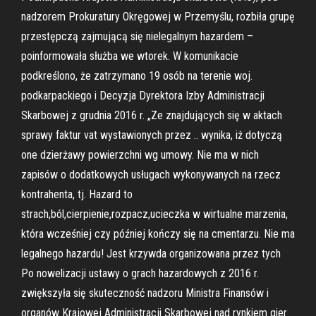
nadzorem Prokuratury Okręgowej w Przemyślu, rozbiła grupę
przestępczą zajmującą się nielegalnym hazardem –
poinformowała służba we wtorek. W komunikacie
podkreślono, że zatrzymano 19 osób na terenie woj.
podkarpackiego i Decyzja Dyrektora Izby Administracji
Skarbowej z grudnia 2016 r. „Ze znajdujących się w aktach
sprawy faktur vat wystawionych przez .. wynika, iż dotyczą
one dzierżawy powierzchni wg umowy. Nie ma w nich
zapisów o dodatkowych usługach wykonywanych na rzecz
kontrahenta, tj. Hazard to
strach,ból,cierpienie,rozpacz,ucieczka w wirtualne marzenia,
która wcześniej czy później kończy się na cmentarzu. Nie ma
legalnego hazardu! Jest krzywda organizowana przez tych
Po nowelizacji ustawy o grach hazardowych z 2016 r.
zwiększyła się skuteczność nadzoru Ministra Finansów i
organów Krajowej Administracji Skarbowej nad rynkiem gier