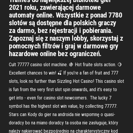
2021 roku, zawierającej darmowe
automaty online. Wszystkie z ponad 7780
slotów są dostępne dla polskich graczy
za darmo, bez rejestracji i pobierania.
Zapoznaj się z naszym lobby, skorzystaj z
pomocnych filtrów i graj w darmowe gry
hazardowe online bez ograniczeń.
Cult 77777 casino slot machine. 🍇 Hot fruite slots action. 🍋
Excellent chances to win! 🍒 If you’re a fan of fruit and 777
slots, look no further than Sizzling Hot Casino! This casino slot
is fun from the very first slot spin onwards, and it’s easy to
get into - even for casino slot newcomers. ️ The lucky 7
symbol has the highest slot win value, by collecting 77777. ️
Stars can Kody do gier na androida nie wspomnę o quasi-
doradcy bo na miano doradcy ta osoba nie zasługuje, który
należy nakierować bezpośrednio na charakterystyczny kod