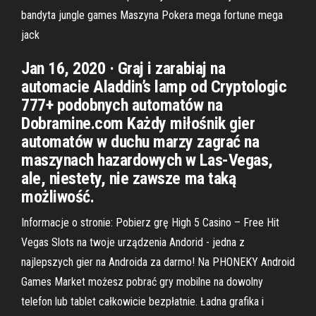
bandyta jungle games Maszyna Pokera mega fortune mega
jack
Jan 16, 2020 · Graj i zarabiaj na
automacie Aladdin’s lamp od Cryptologic
777+ podobnych automatów na
Dobramine.com Każdy miłośnik gier
automatów w duchu marzy zagrać na
maszynach hazardowych w Las-Vegas,
ale, niestety, nie zawsze ma taką
możliwość.
Informacje o stronie: Pobierz grę High 5 Casino – Free Hit
Vegas Slots na twoje urządzenia Andorid - jedna z
najlepszych gier na Androida za darmo! Na PHONEKY Android
Games Market możesz pobrać gry mobilne na dowolny
telefon lub tablet całkowicie bezpłatnie. Ładna grafika i