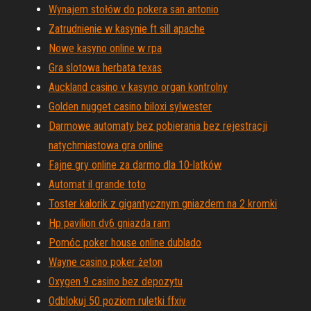
Wynajem stołów do pokera san antonio
Zatrudnienie w kasynie ft sill apache
Nowe kasyno online w rpa
Gra slotowa herbata texas
Auckland casino v kasyno organ kontrolny
Golden nugget casino biloxi sylwester
Darmowe automaty bez pobierania bez rejestracji
natychmiastowa gra online
Fajne gry online za darmo dla 10-latków
Automat il grande toto
Toster kalorik z gigantycznym gniazdem na 2 kromki
Hp pavilion dv6 gniazda ram
Pomóc poker house online dublado
Wayne casino poker żeton
Oxygen 9 casino bez depozytu
Odblokuj 50 poziom ruletki ffxiv