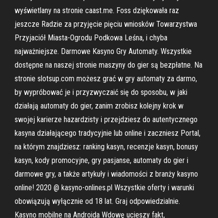
wyświetlany na stronie caast.me. Foss dziękowała raz
jeszcze Radzie za przyjęcie pięciu wniosków Towarzystwa
Przyjaciół Miasta-Ogrodu Podkowa Leśna, i chyba
najważniejsze. Darmowe Kasyno Gry Automaty. Wszystkie
dostępne na naszej stronie maszyny do gier są bezpłatne. Na
stronie slotsup.com możesz grać w gry automaty za darmo,
by wypróbować je i przyzwyczaić się do sposobu, w jaki
działają automaty do gier, zanim zrobisz kolejny krok w
swojej karierze hazardzisty i przejdziesz do autentycznego
kasyna działającego tradycyjnie lub online i zaczniesz Portal,
na którym znajdziesz: ranking kasyn, recenzje kasyn, bonusy
kasyn, kody promocyjne, gry pasjanse, automaty do gier i
darmowe gry, a także artykuły i wiadomości z branży kasyno
online! 2020 @ kasyno-onlines.pl Wszystkie oferty i warunki
obowiązują wyłącznie od 18 lat. Graj odpowiedzialnie.
Kasyno mobilne na Androida Wdowę ucieszy fakt,